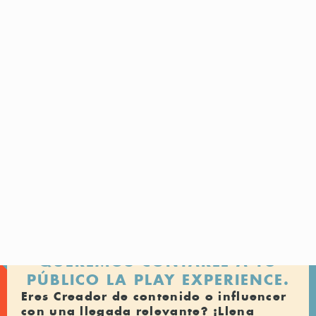
PASO!
CONOCE LA PROPUESTA
¡HOLA VIAJEROS E
INFLUENCERS!
QUEREMOS CONTARLE A TU
PÚBLICO LA PLAY EXPERIENCE.
Eres Creador de contenido o influencer
con una llegada relevante? ¡Llena